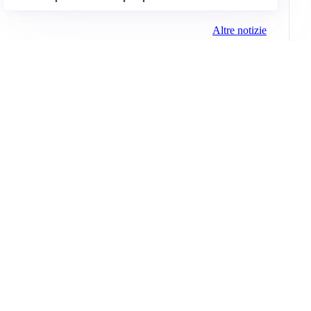
Altre notizie
Info e note legali
Gruppo Netweek
Siti del gruppo
Messaggi elettorali
Privacy Policy
Cookie Policy
© 2026 Media (iN) Srl. Tutti i diritti riservati.