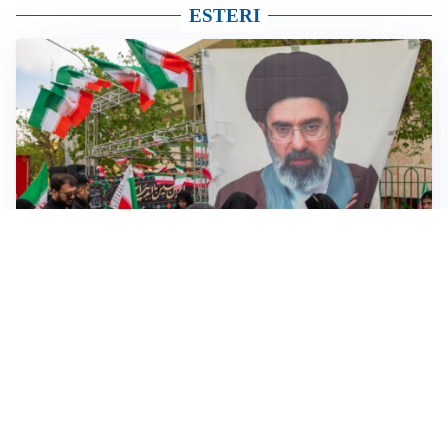
ESTERI
MEDIO ORIENTE
Iran-Usa: guida suprema Mojtaba Khamenei in fin di
vita, resta lo stallo su Hormuz
VENDETTA IBERICA
Sánchez vs Meloni: Madrid replica a Roma e introduce
verifiche per chi arriva dall’Italia