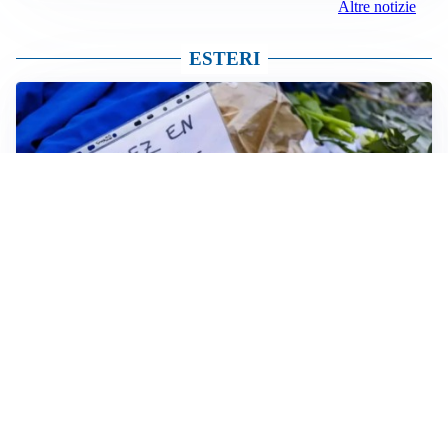
Altre notizie
ESTERI
FRIZIONI TRA PAESI
Strage di Crans-Montana, la Svizzera nega all’Italia la
parte civile: Roma presenta ricorso
NON SI FERMA LA TENSIONE