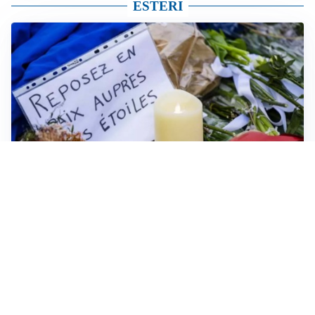
ESTERI
FRIZIONI TRA PAESI
Strage di Crans-Montana, la Svizzera nega all’Italia la
parte civile: Roma presenta ricorso
NON SI FERMA LA TENSIONE
Crisi Ceuta, la Spagna attacca l’Italia: “Revochi i
controlli alle frontiere o prenderemo contromisure”