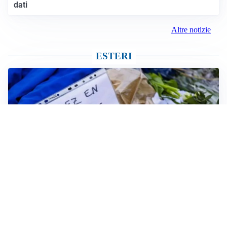
dati
Altre notizie
ESTERI
FRIZIONI TRA PAESI
Strage di Crans-Montana, la Svizzera nega all’Italia la
parte civile: Roma presenta ricorso