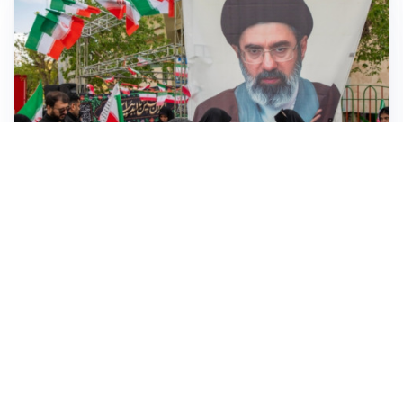
MEDIO ORIENTE
Iran-Usa: guida suprema Mojtaba Khamenei in fin di
vita, resta lo stallo su Hormuz
VENDETTA IBERICA
Sánchez vs Meloni: Madrid replica a Roma e introduce
verifiche per chi arriva dall’Italia
FRIZIONI TRA PAESI
Strage di Crans-Montana, la Svizzera nega all’Italia la
parte civile: Roma presenta ricorso