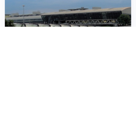
IN GERMANIA
Aeroporto Lipsia: un drone urta un cargo DHL, un altro
trovato con esplosivo vicino a un aereo ucraino
CONTINUANO I NEGOZIATI
Riapertura stretto di Hormuz, Trump: “Accordo
possibile oggi o domani”
SITUAZIONE SOTTO CONTROLLO
Migranti, l’UE rassicura l’Italia e difende la Spagna:
“Nessuno è passato da Ceuta all’area Schengen”
EPISODIO ANTISEMITA A SOFIA