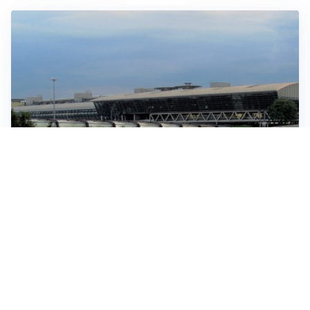
IN GERMANIA
Aeroporto Lipsia: un drone urta un cargo DHL, un altro
trovato con esplosivo vicino a un aereo ucraino
CONTINUANO I NEGOZIATI
Riapertura stretto di Hormuz, Trump: “Accordo
possibile oggi o domani”