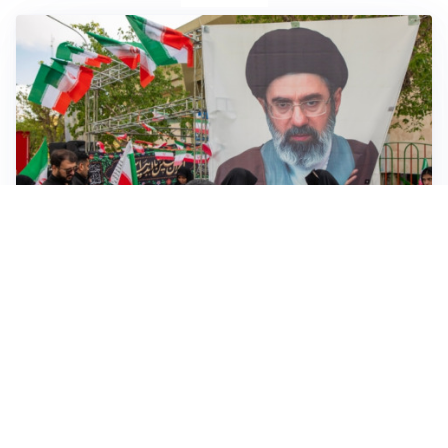
MEDIO ORIENTE
Iran-Usa: guida suprema Mojtaba Khamenei in fin di
vita, resta lo stallo su Hormuz
VENDETTA IBERICA
Sánchez vs Meloni: Madrid replica a Roma e introduce
verifiche per chi arriva dall’Italia