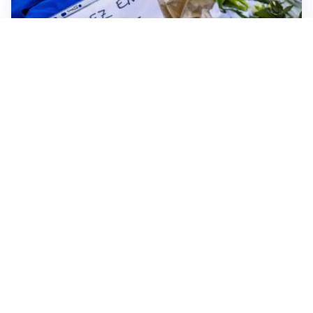
FRIZIONI TRA PAESI
Strage di Crans-Montana, la Svizzera nega all’Italia la
parte civile: Roma presenta ricorso
NON SI FERMA LA TENSIONE
Crisi Ceuta, la Spagna attacca l’Italia: “Revochi i
controlli alle frontiere o prenderemo contromisure”
MEDIO ORIENTE
Stretto di Hormuz, Iran e Oman trovano un accordo
sulle rotte: si apre la possibilità di una tregua