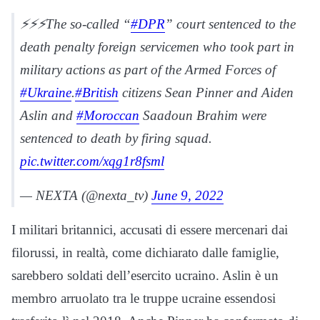
⚡️⚡️⚡️The so-called “
#DPR
” court sentenced to the
death penalty foreign servicemen who took part in
military actions as part of the Armed Forces of
#Ukraine
.
#British
citizens Sean Pinner and Aiden
Aslin and
#Moroccan
Saadoun Brahim were
sentenced to death by firing squad.
pic.twitter.com/xqg1r8fsml
— NEXTA (@nexta_tv)
June 9, 2022
I militari britannici, accusati di essere mercenari dai
filorussi, in realtà, come dichiarato dalle famiglie,
sarebbero soldati dell’esercito ucraino. Aslin è un
membro arruolato tra le truppe ucraine essendosi