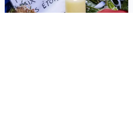
FRIZIONI TRA PAESI
Strage di Crans-Montana, la Svizzera nega all’Italia la
parte civile: Roma presenta ricorso
NON SI FERMA LA TENSIONE
Crisi Ceuta, la Spagna attacca l’Italia: “Revochi i
controlli alle frontiere o prenderemo contromisure”
MEDIO ORIENTE
Stretto di Hormuz, Iran e Oman trovano un accordo
sulle rotte: si apre la possibilità di una tregua
IN GERMANIA
Aeroporto Lipsia: un drone urta un cargo DHL, un altro
trovato con esplosivo vicino a un aereo ucraino