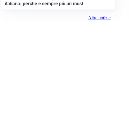
italiana: perché è sempre più un must
Altre notizie
Info e note legali
Gruppo Netweek
Siti del gruppo
Messaggi elettorali
Privacy Policy
Cookie Policy
© 2026 Media (iN) Srl. Tutti i diritti riservati.