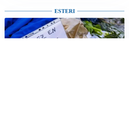
ESTERI
FRIZIONI TRA PAESI
Strage di Crans-Montana, la Svizzera nega all’Italia la
parte civile: Roma presenta ricorso
NON SI FERMA LA TENSIONE
Crisi Ceuta, la Spagna attacca l’Italia: “Revochi i