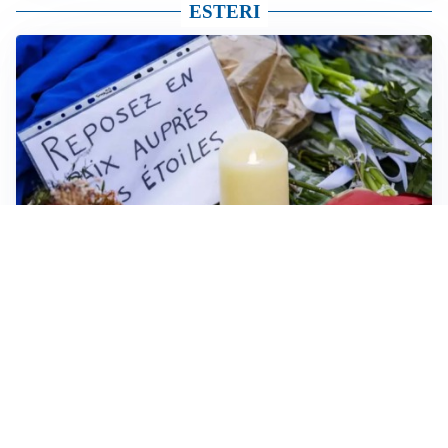
ESTERI
FRIZIONI TRA PAESI
Strage di Crans-Montana, la Svizzera nega all’Italia la
parte civile: Roma presenta ricorso
NON SI FERMA LA TENSIONE
Crisi Ceuta, la Spagna attacca l’Italia: “Revochi i
controlli alle frontiere o prenderemo contromisure”