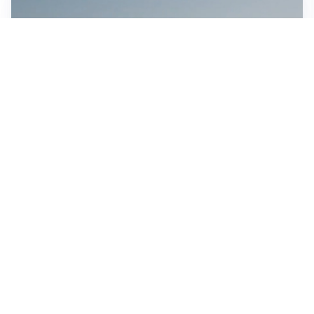
MEDIO ORIENTE
Stretto di Hormuz, Iran e Oman trovano un accordo
sulle rotte: si apre la possibilità di una tregua
IN GERMANIA
Aeroporto Lipsia: un drone urta un cargo DHL, un altro
trovato con esplosivo vicino a un aereo ucraino
CONTINUANO I NEGOZIATI
Riapertura stretto di Hormuz, Trump: “Accordo
possibile oggi o domani”