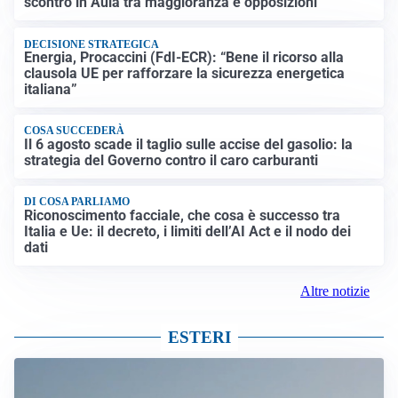
scontro in Aula tra maggioranza e opposizioni
DECISIONE STRATEGICA
Energia, Procaccini (FdI-ECR): “Bene il ricorso alla
clausola UE per rafforzare la sicurezza energetica
italiana”
COSA SUCCEDERÀ
Il 6 agosto scade il taglio sulle accise del gasolio: la
strategia del Governo contro il caro carburanti
DI COSA PARLIAMO
Riconoscimento facciale, che cosa è successo tra
Italia e Ue: il decreto, i limiti dell’AI Act e il nodo dei
dati
Altre notizie
ESTERI