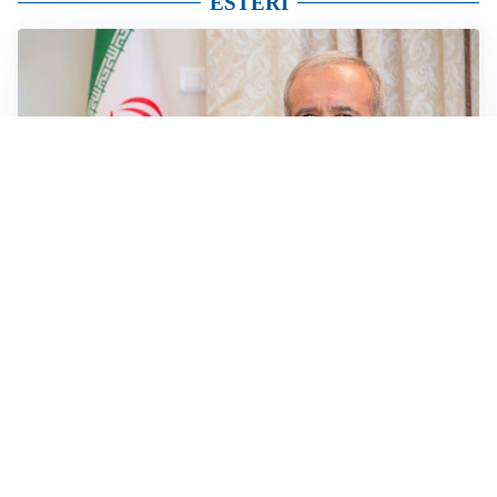
ESTERI
SICUREZZA NAVALE
Hormuz riapre solo se gli USA cambiano condotta: le
condizioni di Teheran
RIAPERTURA FRONTIERE
Crisi Ceuta, Tajani: “Schengen ripristinato solo a
pericolo finito”