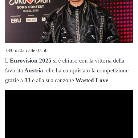
18/05/2025 alle 07:50
L’
Eurovision 2025
si è chiuso con la vittoria della
favorita
Austria
, che ha conquistato la competizione
grazie a
JJ
e alla sua canzone
Wasted Love
.