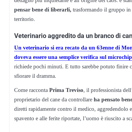
dettaglio più inquietante è all’origine del caos: è stato
pensar bene di liberarli,
trasformando il gruppo in u
territorio.
Veterinario aggredito da un branco di can
Un veterinario si era recato da un 63enne di Mont
doveva essere una semplice verifica sul microchip
richiede pochi minuti. E tutto sarebbe potuto finire 
sfiorare il dramma.
Come racconta
Prima Treviso
, il professionista del
proprietario del cane da controllare
ha pensato bene
diretti rapidamente contro il medico, aggredendolo
spavento e alle ferite riportate, l’uomo è riuscito a s