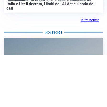
Italia e Ue: il decreto, i limiti dell’AI Act e il nodo dei
dati
Altre notizie
ESTERI
MEDIO ORIENTE