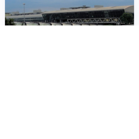
IN GERMANIA
Aeroporto Lipsia: un drone urta un cargo DHL, un altro
trovato con esplosivo vicino a un aereo ucraino
CONTINUANO I NEGOZIATI
Riapertura stretto di Hormuz, Trump: “Accordo
possibile oggi o domani”
SITUAZIONE SOTTO CONTROLLO
Migranti, l’UE rassicura l’Italia e difende la Spagna:
“Nessuno è passato da Ceuta all’area Schengen”
EPISODIO ANTISEMITA A SOFIA
Gruppo di naziskin tenta un assalto in un hotel in