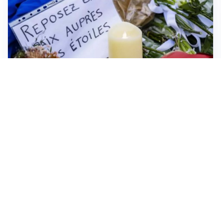
FRIZIONI TRA PAESI
Strage di Crans-Montana, la Svizzera nega all’Italia la
parte civile: Roma presenta ricorso
NON SI FERMA LA TENSIONE
Crisi Ceuta, la Spagna attacca l’Italia: “Revochi i
controlli alle frontiere o prenderemo contromisure”
MEDIO ORIENTE
Stretto di Hormuz, Iran e Oman trovano un accordo
sulle rotte: si apre la possibilità di una tregua