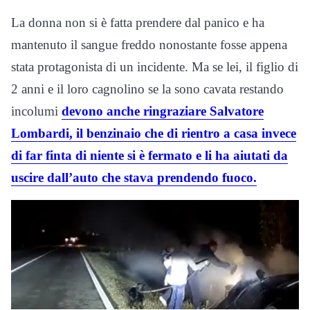
La donna non si è fatta prendere dal panico e ha
mantenuto il sangue freddo nonostante fosse appena
stata protagonista di un incidente. Ma se lei, il figlio di
2 anni e il loro cagnolino se la sono cavata restando
incolumi
devono anche ringraziare Salvatore
Lombardi, il benzinaio che di rientro a casa invece
di far finta di niente si è fermato e li ha aiutati da
uscire dall’auto che stava prendendo fuoco.