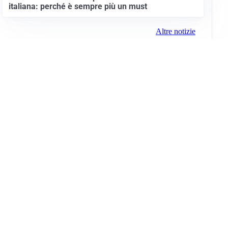
italiana: perché è sempre più un must
Altre notizie
Info e note legali
Gruppo Netweek
Siti del gruppo
Messaggi elettorali
Privacy Policy
Cookie Policy
© 2026 Media (iN) Srl. Tutti i diritti riservati.