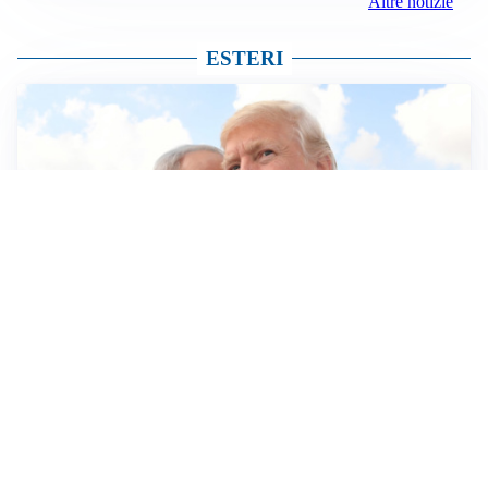
Altre notizie
ESTERI
MEDIO ORIENTE
Netanyahu non lascia Gaza: “Prima disarmo Hamas”.
E boccia Piano Usa in 15 punti, Casa Bianca minimizza
BRACCIO DI FERRO