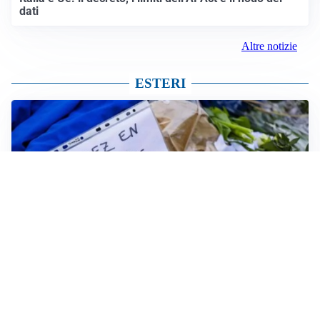
dati
Altre notizie
ESTERI
FRIZIONI TRA PAESI
Strage di Crans-Montana, la Svizzera nega all’Italia la