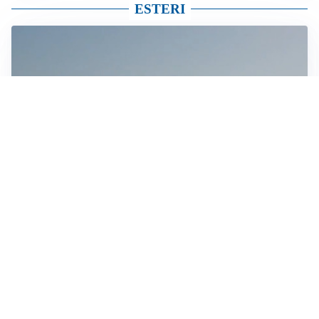
ESTERI
MEDIO ORIENTE
Stretto di Hormuz, Iran e Oman trovano un accordo
sulle rotte: si apre la possibilità di una tregua
IN GERMANIA
Aeroporto Lipsia: un drone urta un cargo DHL, un altro
trovato con esplosivo vicino a un aereo ucraino