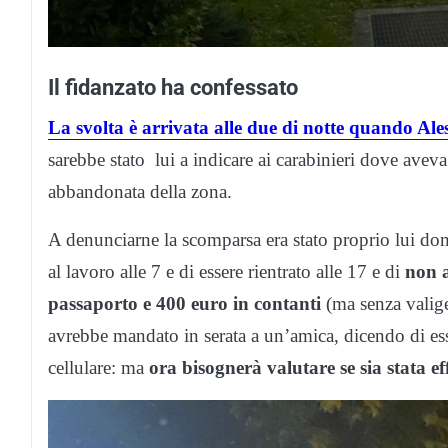
Il fidanzato ha confessato
La svolta è arrivata alle due di notte quando Ale
sarebbe stato lui a indicare ai carabinieri dove aveva
abbandonata della zona.
A denunciarne la scomparsa era stato proprio lui do
al lavoro alle 7 e di essere rientrato alle 17 e di
non a
passaporto e 400 euro in contanti
(ma senza valige
avrebbe mandato in serata a un’amica, dicendo di ess
cellulare: ma
ora bisognerà valutare se sia stata eff