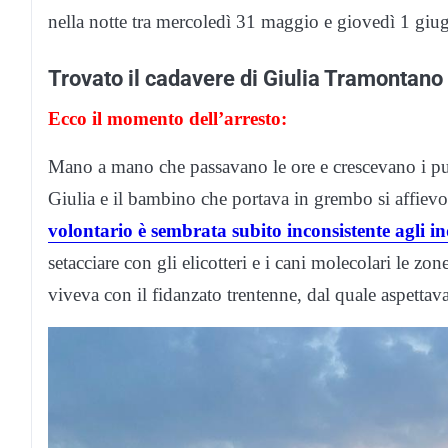
nella notte tra mercoledì 31 maggio e giovedì 1 gi
Trovato il cadavere di Giulia Tramontano
Ecco il momento dell’arresto:
Mano a mano che passavano le ore e crescevano i punti
Giulia e il bambino che portava in grembo si affiev
volontario è sembrata subito inconsistente agli in
setacciare con gli elicotteri e i cani molecolari le z
viveva con il fidanzato trentenne, dal quale aspettava