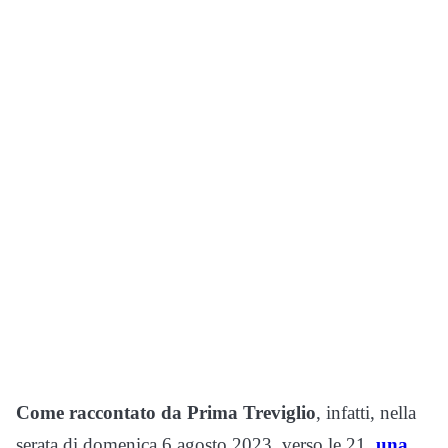
Come raccontato da Prima Treviglio
, infatti, nella
serata di domenica 6 agosto 2023, verso le 21,
una