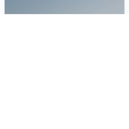
MEDIO ORIENTE
Stretto di Hormuz, Iran e Oman trovano un accordo
sulle rotte: si apre la possibilità di una tregua
IN GERMANIA
Aeroporto Lipsia: un drone urta un cargo DHL, un altro
trovato con esplosivo vicino a un aereo ucraino
CONTINUANO I NEGOZIATI
Riapertura stretto di Hormuz, Trump: “Accordo
possibile oggi o domani”