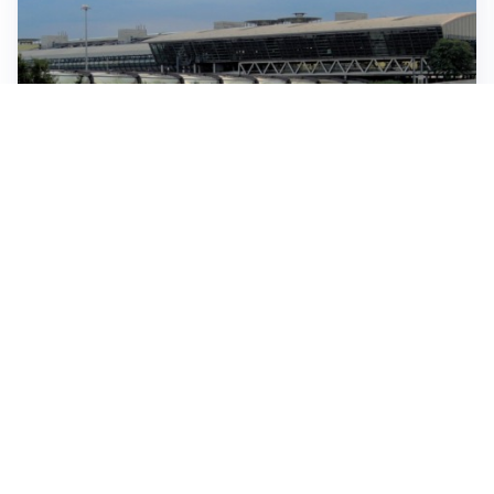
IN GERMANIA
Aeroporto Lipsia: un drone urta un cargo DHL, un altro
trovato con esplosivo vicino a un aereo ucraino
CONTINUANO I NEGOZIATI
Riapertura stretto di Hormuz, Trump: “Accordo
possibile oggi o domani”
SITUAZIONE SOTTO CONTROLLO
Migranti, l’UE rassicura l’Italia e difende la Spagna:
“Nessuno è passato da Ceuta all’area Schengen”
EPISODIO ANTISEMITA A SOFIA
Gruppo di naziskin tenta un assalto in un hotel in