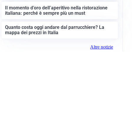
Il momento d’oro dell’aperitivo nella ristorazione
italiana: perché è sempre più un must
Quanto costa oggi andare dal parrucchiere? La
mappa dei prezzi in Italia
Altre notizie
Info e note legali
Gruppo Netweek
Siti del gruppo
Messaggi elettorali
Privacy Policy
Cookie Policy