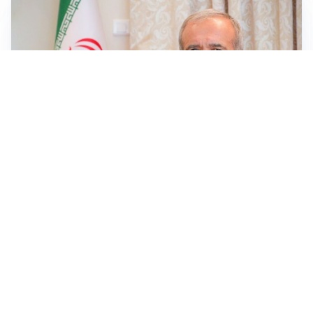
SICUREZZA NAVALE
Hormuz riapre solo se gli USA cambiano condotta: le
condizioni di Teheran
RIAPERTURA FRONTIERE
Crisi Ceuta, Tajani: “Schengen ripristinato solo a
pericolo finito”
MEDIO ORIENTE
Iran-Usa: guida suprema Mojtaba Khamenei in fin di