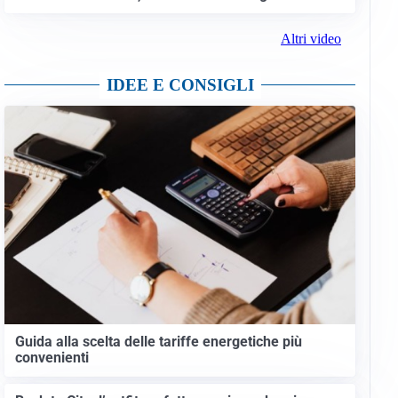
ALMENO 19 MORTI
Ceuta, la frontiera crolla: quasi 50.000 ingressi in
24 ore e scontro Italia-Spagna su Schengen
ALLARME NATO
Sospetto missile russo in Polonia: cratere di 10
metri, un F-16 tenta l’intercettazione
ALLARME IN POLONIA
Dopo il vertice Trump-Zelensky, la Russia scatena il
maxi-raid: 13 morti, uccise intere famiglie
Altri video
IDEE E CONSIGLI