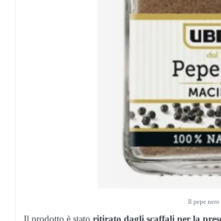
Il pepe ner
Il prodotto è stato
ritirato dagli scaffali per la pr