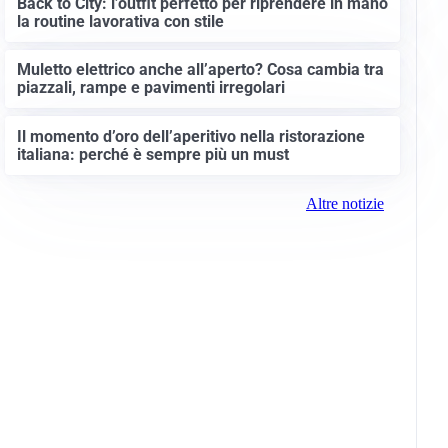
Guida alla scelta delle tariffe energetiche più
convenienti
Back to City: l’outfit perfetto per riprendere in mano
la routine lavorativa con stile
Muletto elettrico anche all’aperto? Cosa cambia tra
piazzali, rampe e pavimenti irregolari
Il momento d’oro dell’aperitivo nella ristorazione
italiana: perché è sempre più un must