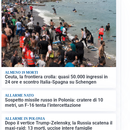
Spalletti prepara la Juve: “Con l’Inter servirà essere
squadra”
LONTANO DALL'ITALIA
Vlahovic, rebus futuro: Besiktas e Atletico si
contendono il serbo
Altre notizie
VIDEO PIÙ VISTI