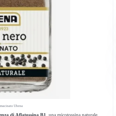
o macinato Ubena
esenza di Aflatossina B1
, una micotossina naturale