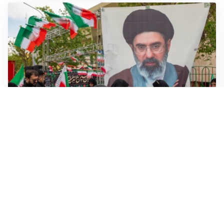
MEDIO ORIENTE
Iran-Usa: guida suprema Mojtaba Khamenei in fin di
vita, resta lo stallo su Hormuz
VENDETTA IBERICA
Sánchez vs Meloni: Madrid replica a Roma e introduce
verifiche per chi arriva dall’Italia
FRIZIONI TRA PAESI