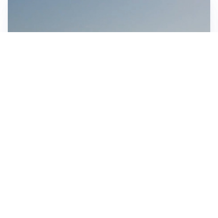
MEDIO ORIENTE
Stretto di Hormuz, Iran e Oman trovano un accordo
sulle rotte: si apre la possibilità di una tregua
IN GERMANIA
Aeroporto Lipsia: un drone urta un cargo DHL, un altro
trovato con esplosivo vicino a un aereo ucraino
CONTINUANO I NEGOZIATI
Riapertura stretto di Hormuz, Trump: “Accordo