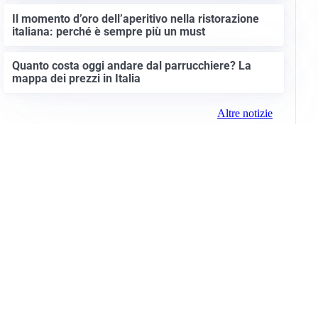
Il momento d’oro dell’aperitivo nella ristorazione
italiana: perché è sempre più un must
Quanto costa oggi andare dal parrucchiere? La
mappa dei prezzi in Italia
Altre notizie
Info e note legali
Gruppo Netweek
Siti del gruppo
Messaggi elettorali
Privacy Policy
Cookie Policy