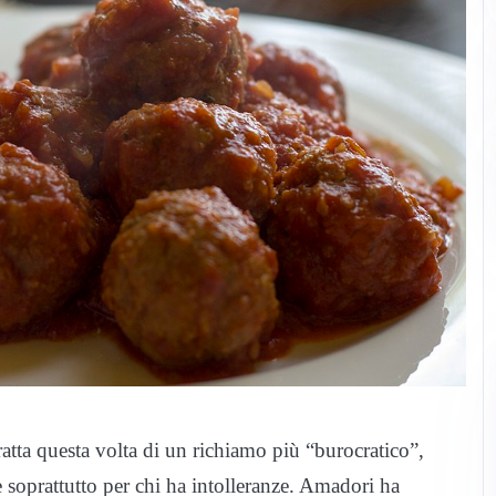
atta questa volta di un richiamo più “burocratico”,
te soprattutto per chi ha intolleranze. Amadori ha