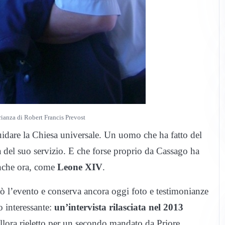
Brianza di Robert Francis Prevost
uidare la Chiesa universale. Un uomo che ha fatto del
 del suo servizio. E che forse proprio da Cassago ha
anche ora, come
Leone XIV
.
tò l’evento e conserva ancora oggi foto e testimonianze
o interessante:
un’intervista rilasciata nel 2013
allora rieletto per un secondo mandato da Priore