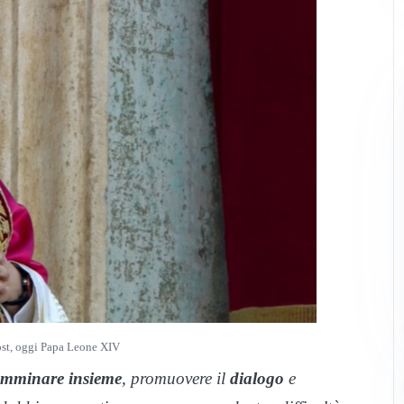
ost, oggi Papa Leone XIV
amminare
insieme
, promuovere il
dialogo
e