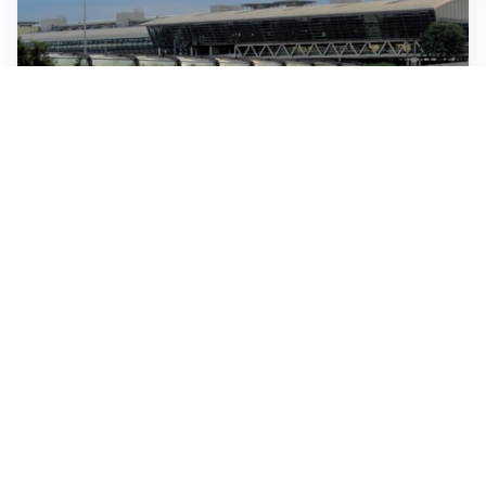
IN GERMANIA
Aeroporto Lipsia: un drone urta un cargo DHL, un altro
trovato con esplosivo vicino a un aereo ucraino
CONTINUANO I NEGOZIATI
Riapertura stretto di Hormuz, Trump: “Accordo
possibile oggi o domani”
SITUAZIONE SOTTO CONTROLLO
Migranti, l’UE rassicura l’Italia e difende la Spagna:
“Nessuno è passato da Ceuta all’area Schengen”
EPISODIO ANTISEMITA A SOFIA
Gruppo di naziskin tenta un assalto in un hotel in
Bulgaria dove ci sono giovani ebrei italiani