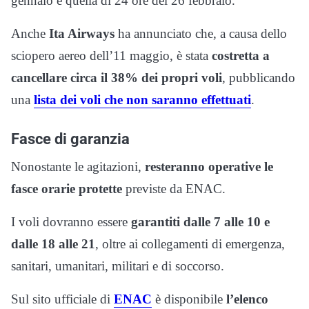
gennaio e quella di 24 ore del 26 febbraio.
Anche
Ita Airways
ha annunciato che, a causa dello
sciopero aereo dell’11 maggio, è stata
costretta a
cancellare circa il 38% dei propri voli
, pubblicando
una
lista dei voli che non saranno effettuati
.
Fasce di garanzia
Nonostante le agitazioni,
resteranno operative le
fasce orarie protette
previste da
ENAC
.
I voli dovranno essere
garantiti dalle 7 alle 10
e
dalle 18 alle 21
, oltre ai collegamenti di emergenza,
sanitari, umanitari, militari e di soccorso.
Sul sito ufficiale di
ENAC
è disponibile
l’elenco