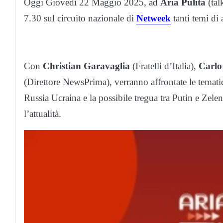
Oggi Giovedì 22 Maggio
2025, ad
Aria Pulita
(ta
7.30 sul circuito nazionale di
Netweek
tanti temi di
Con
Christian Garavaglia
(Fratelli d’Italia),
Carlo
(Direttore NewsPrima),
verranno affrontate le temati
Russia Ucraina e la possibile tregua tra Putin e Zele
l’attualità
.