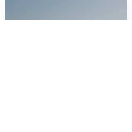
MEDIO ORIENTE
Stretto di Hormuz, Iran e Oman trovano un accordo
sulle rotte: si apre la possibilità di una tregua
IN GERMANIA
Aeroporto Lipsia: un drone urta un cargo DHL, un altro
trovato con esplosivo vicino a un aereo ucraino
CONTINUANO I NEGOZIATI