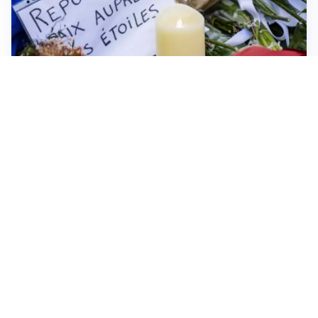
FRIZIONI TRA PAESI
Strage di Crans-Montana, la Svizzera nega all’Italia la
parte civile: Roma presenta ricorso
NON SI FERMA LA TENSIONE
Crisi Ceuta, la Spagna attacca l’Italia: “Revochi i
controlli alle frontiere o prenderemo contromisure”
MEDIO ORIENTE
Stretto di Hormuz, Iran e Oman trovano un accordo
sulle rotte: si apre la possibilità di una tregua
IN GERMANIA
Aeroporto Lipsia: un drone urta un cargo DHL, un altro