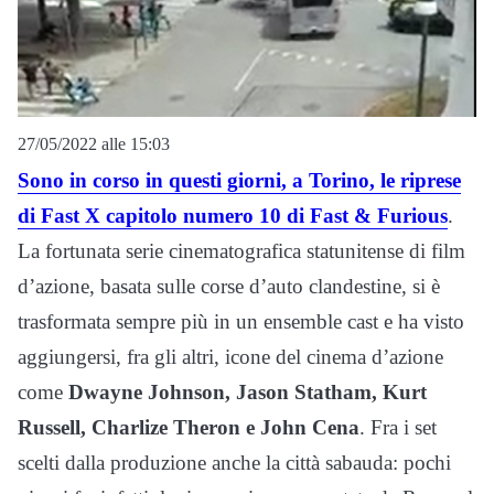
27/05/2022 alle 15:03
Sono in corso in questi giorni, a Torino, le riprese
di Fast X capitolo numero 10 di Fast & Furious
.
La fortunata serie cinematografica statunitense di film
d’azione, basata sulle corse d’auto clandestine, si è
trasformata sempre più in un ensemble cast e ha visto
aggiungersi, fra gli altri, icone del cinema d’azione
come
Dwayne Johnson, Jason Statham, Kurt
Russell, Charlize Theron e John Cena
. Fra i set
scelti dalla produzione anche la città sabauda: pochi