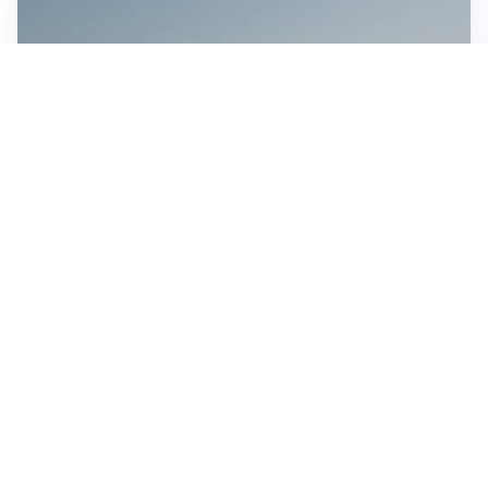
MEDIO ORIENTE
Stretto di Hormuz, Iran e Oman trovano un accordo
sulle rotte: si apre la possibilità di una tregua
IN GERMANIA
Aeroporto Lipsia: un drone urta un cargo DHL, un altro
trovato con esplosivo vicino a un aereo ucraino
CONTINUANO I NEGOZIATI
Riapertura stretto di Hormuz, Trump: “Accordo
possibile oggi o domani”