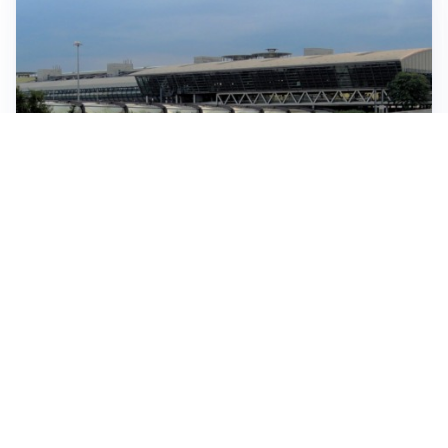
IN GERMANIA
Aeroporto Lipsia: un drone urta un cargo DHL, un altro
trovato con esplosivo vicino a un aereo ucraino
CONTINUANO I NEGOZIATI
Riapertura stretto di Hormuz, Trump: “Accordo
possibile oggi o domani”
SITUAZIONE SOTTO CONTROLLO
Migranti, l’UE rassicura l’Italia e difende la Spagna:
“Nessuno è passato da Ceuta all’area Schengen”