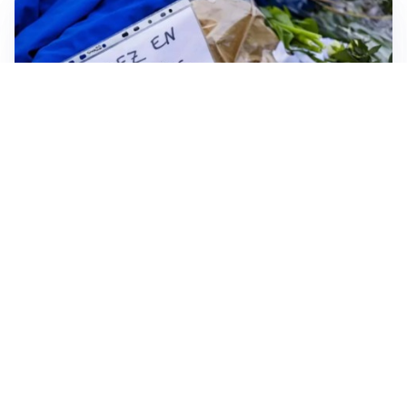
FRIZIONI TRA PAESI
Strage di Crans-Montana, la Svizzera nega all’Italia la
parte civile: Roma presenta ricorso
NON SI FERMA LA TENSIONE
Crisi Ceuta, la Spagna attacca l’Italia: “Revochi i
controlli alle frontiere o prenderemo contromisure”
MEDIO ORIENTE