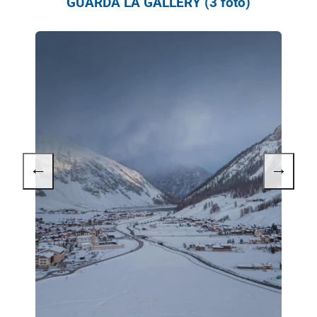
GUARDA LA GALLERY (3 foto)
←
→