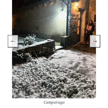
←
→
Campsirago