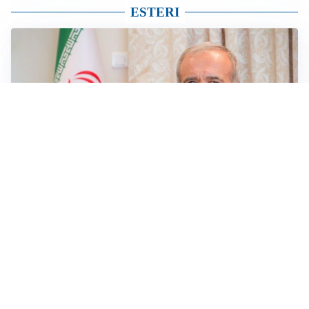
ESTERI
SICUREZZA NAVALE
Hormuz riapre solo se gli USA cambiano condotta: le
condizioni di Teheran
RIAPERTURA FRONTIERE
Crisi Ceuta, Tajani: “Schengen ripristinato solo a
pericolo finito”