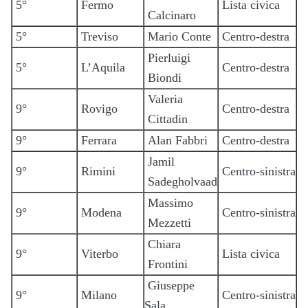
5°
Fermo
Lista civica
Calcinaro
5°
Treviso
Mario Conte
Centro-destra
Pierluigi
5°
L’Aquila
Centro-destra
Biondi
Valeria
9°
Rovigo
Centro-destra
Cittadin
9°
Ferrara
Alan Fabbri
Centro-destra
Jamil
9°
Rimini
Centro-sinistra
Sadegholvaad
Massimo
9°
Modena
Centro-sinistra
Mezzetti
Chiara
9°
Viterbo
Lista civica
Frontini
Giuseppe
9°
Milano
Centro-sinistra
Sala