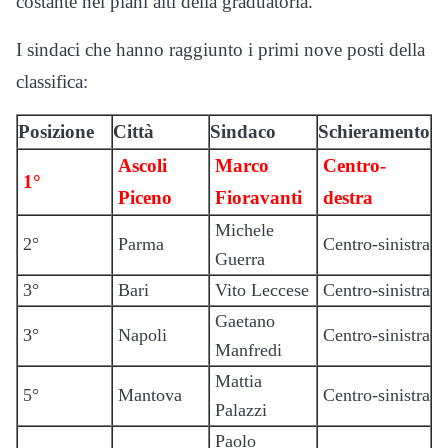
costante nei piani alti della graduatoria.
I sindaci che hanno raggiunto i primi nove posti della
classifica:
Posizione
Città
Sindaco
Schieramento
Ascoli
Marco
Centro-
1°
Piceno
Fioravanti
destra
Michele
2°
Parma
Centro-sinistra
Guerra
3°
Bari
Vito Leccese
Centro-sinistra
Gaetano
3°
Napoli
Centro-sinistra
Manfredi
Mattia
5°
Mantova
Centro-sinistra
Palazzi
Paolo