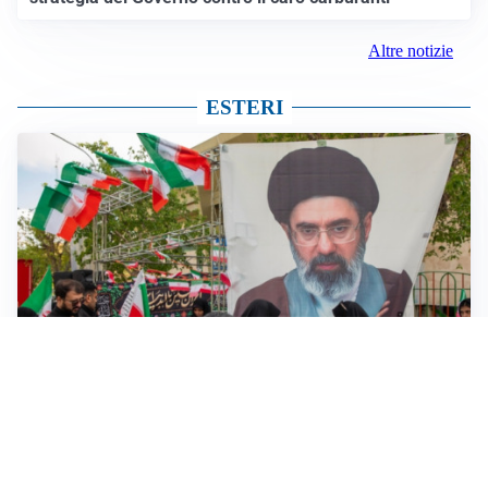
Altre notizie
ESTERI
MEDIO ORIENTE
Iran-Usa: guida suprema Mojtaba Khamenei in fin di
vita, resta lo stallo su Hormuz