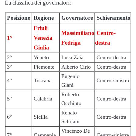
La classifica dei governatori:
Posizione
Regione
Governatore
Schieramento
Friuli
Massimiliano
Centro-
1°
Venezia
Fedriga
destra
Giulia
2°
Veneto
Luca Zaia
Centro-destra
3°
Piemonte
Alberto Cirio
Centro-destra
Eugenio
4°
Toscana
Centro-sinistra
Giani
Roberto
5°
Calabria
Centro-destra
Occhiuto
Renato
6°
Sicilia
Centro-destra
Schifani
Vincenzo De
7°
Campania
Centro-sinistra