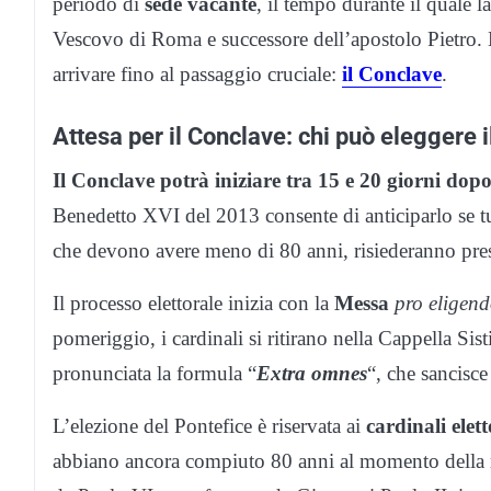
periodo di
sede
vacante
, il tempo durante il quale l
Vescovo di Roma e successore dell’apostolo Pietro. 
arrivare fino al passaggio cruciale:
il Conclave
.
Attesa per il Conclave: chi può eleggere 
Il Conclave potrà iniziare tra 15 e 20 giorni dopo
Benedetto XVI del 2013 consente di anticiparlo se tut
che devono avere meno di 80 anni, risiederanno pr
Il processo elettorale inizia con la
Messa
pro eligen
pomeriggio, i cardinali si ritirano nella Cappella Si
pronunciata la formula “
Extra
omnes
“, che sancisc
L’elezione del Pontefice è riservata ai
cardinali elett
abbiano ancora compiuto 80 anni al momento della m