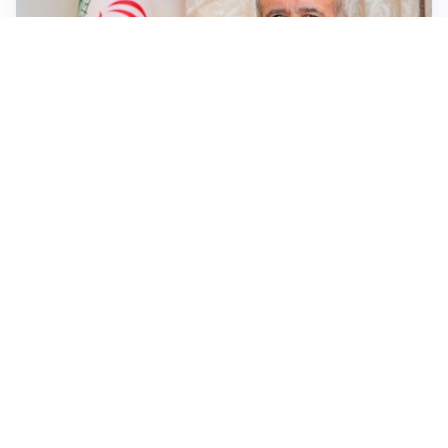
SICUREZZA NAVALE
Hormuz riapre solo se gli USA cambiano condotta: le
condizioni di Teheran
RIAPERTURA FRONTIERE
Crisi Ceuta, Tajani: “Schengen ripristinato solo a
pericolo finito”
MEDIO ORIENTE
Iran-Usa: guida suprema Mojtaba Khamenei in fin di
vita, resta lo stallo su Hormuz