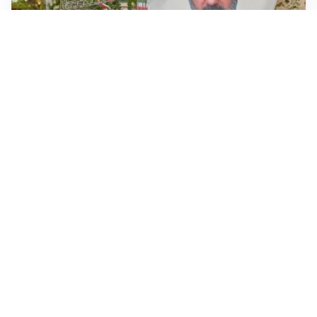
MEDIO ORIENTE
Iran-Usa: guida suprema Mojtaba Khamenei in fin di
vita, resta lo stallo su Hormuz
VENDETTA IBERICA
Sánchez vs Meloni: Madrid replica a Roma e introduce
verifiche per chi arriva dall’Italia
FRIZIONI TRA PAESI
Strage di Crans-Montana, la Svizzera nega all’Italia la
parte civile: Roma presenta ricorso
NON SI FERMA LA TENSIONE
Crisi Ceuta, la Spagna attacca l’Italia: “Revochi i
controlli alle frontiere o prenderemo contromisure”